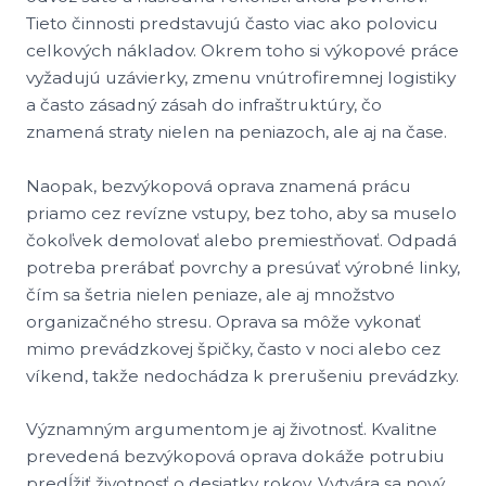
Tieto činnosti predstavujú často viac ako polovicu
celkových nákladov. Okrem toho si výkopové práce
vyžadujú uzávierky, zmenu vnútrofiremnej logistiky
a často zásadný zásah do infraštruktúry, čo
znamená straty nielen na peniazoch, ale aj na čase.
Naopak, bezvýkopová oprava znamená prácu
priamo cez revízne vstupy, bez toho, aby sa muselo
čokoľvek demolovať alebo premiestňovať. Odpadá
potreba prerábať povrchy a presúvať výrobné linky,
čím sa šetria nielen peniaze, ale aj množstvo
organizačného stresu. Oprava sa môže vykonať
mimo prevádzkovej špičky, často v noci alebo cez
víkend, takže nedochádza k prerušeniu prevádzky.
Významným argumentom je aj životnosť. Kvalitne
prevedená bezvýkopová oprava dokáže potrubiu
predĺžiť životnosť o desiatky rokov. Vytvára sa nový,