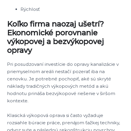
Rýchlosť
Koľko firma naozaj ušetrí?
Ekonomické porovnanie
výkopovej a bezvýkopovej
opravy
Pri posudzovaní investície do opravy kanalizácie v
priemyselnom areáli nestačí pozerať iba na
cenovku. Je potrebné pochopiť, aké sú skryté
náklady tradičných výkopových metód a akú
hodnotu prináša bezvýkopové riešenie v širšom
kontexte.
Klasická výkopová oprava si často vyžaduje
rozsiahle búracie práce, prenájom ťažkej techniky,
odvoz sute a následnú rekonštrukciu povrchov.