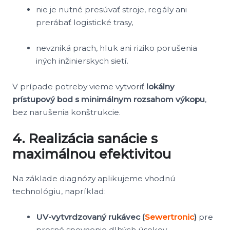
nie je nutné presúvať stroje, regály ani
prerábať logistické trasy,
nevzniká prach, hluk ani riziko porušenia
iných inžinierskych sietí.
V prípade potreby vieme vytvoriť
lokálny
prístupový bod s minimálnym rozsahom výkopu
,
bez narušenia konštrukcie.
4. Realizácia sanácie s
maximálnou efektivitou
Na základe diagnózy aplikujeme vhodnú
technológiu, napríklad:
UV-vytvrdzovaný rukávec (
Sewertronic
)
pre
presné spevnenie dlhých úsekov,