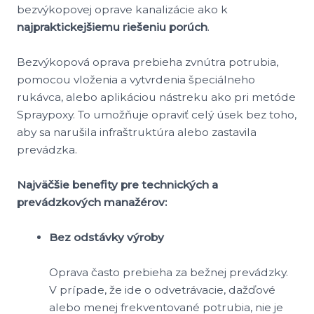
bezvýkopovej oprave kanalizácie ako k
najpraktickejšiemu riešeniu porúch
.
Bezvýkopová oprava prebieha zvnútra potrubia,
pomocou vloženia a vytvrdenia špeciálneho
rukávca, alebo aplikáciou nástreku ako pri metóde
Spraypoxy. To umožňuje opraviť celý úsek bez toho,
aby sa narušila infraštruktúra alebo zastavila
prevádzka.
Najväčšie benefity pre technických a
prevádzkových manažérov:
Bez odstávky výroby
Oprava často prebieha za bežnej prevádzky.
V prípade, že ide o odvetrávacie, dažďové
alebo menej frekventované potrubia, nie je