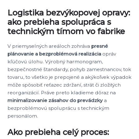
Logistika bezvýkopovej opravy:
ako prebieha spolupráca s
technickým tímom vo fabrike
V priemyselných areáloch zohráva
presné
plánovanie a bezproblémová realizácia
opráv
kľúčovú úlohu. Výrobný harmonogram,
bezpečnostné štandardy, pohyb zamestnancov, tok
tovaru, to všetko je prepojené a akýkoľvek výpadok
môže spôsobiť reťazec zdržaní, strát či zložitých
reorganizácií. Práve preto kladieme dôraz na
minimalizovanie zásahov do prevádzky
a
bezproblémovú spoluprácu s technickým
personálom.
Ako prebieha celý proces: