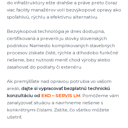
do infraštruktúry ešte drahšie a práve preto čoraz
viac facility manažérov volí bezvýkopové opravy ako
spoľahlivú, rýchlu a efektívnu alternatívu.
Bezvýkopová technológia je dnes dostupná,
certifikovaná a preverili ju stovky slovenských
podnikov. Namiesto komplikovaných stavebných
procesov získate čisté, rýchle a dlhodobo funkčné
riešenie, bez nutnosti meniť chod výroby alebo
zasahovať do podlahy či exteriéru.
Ak premýšľate nad opravou potrubia vo vašom
areáli,
dajte si vypracovať bezplatnú technickú
konzultáciu od
EKO – SERVIS LM
. Pomôžeme vám
zanalyzovať situáciu a navrhneme riešenie s
konkrétnymi číslami. Zistíte, čo všetko môžete
ušetriť.