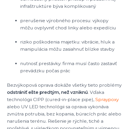
infraštruktúre býva komplikovaný
prerušenie výrobného procesu: výkopy
môžu ovplyvniť chod linky alebo expedíciu
riziko poškodenia majetku: vibrácie, hluk a
manipulácia môžu zasiahnuť blízke stavby
nutnosť prestávky: firma musí často zastaviť
prevádzku počas prác
Bezvýkopová oprava dokáže všetky tieto problémy
odstrániť ešte predtým, než vzniknú
. Vďaka
technológii CIPP (cured-in-place pipe),
Spraypoxy
alebo UV LED technológii sa oprava vykonáva
zvnútra potrubia, bez kopania, búracích prác alebo
narušenia terénu. Riešenie je rýchle, tiché a
spoľahlivé, s výsledkom porovnateľným s výmenou