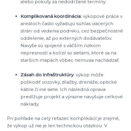
alebo pokuty za nedodržané termíny.
Komplikovaná koordinácia
: výkopové práce v
areáloch často vyžadujú súhlas viacerých
strán: od vedenia podniku, cez bezpečnostné
oddelenie, až po externých dodávateľov.
Navyše sú spojené s väčším rizikom
nepresností a kolízií so sieťami, ktoré sa na
starších mapách vôbec nemusia nachádzať.
Zásah do infraštruktúry
: výkop môže
poškodiť vozovky, dlažby, drenáže, optické
káble či iné siete. Ich následná oprava
predlžuje projekt a výrazne navyšuje celkové
náklady.
Pri pohľade na celý reťazec komplikácií je zrejmé,
že výkop už nie je len technickou otázkou. V