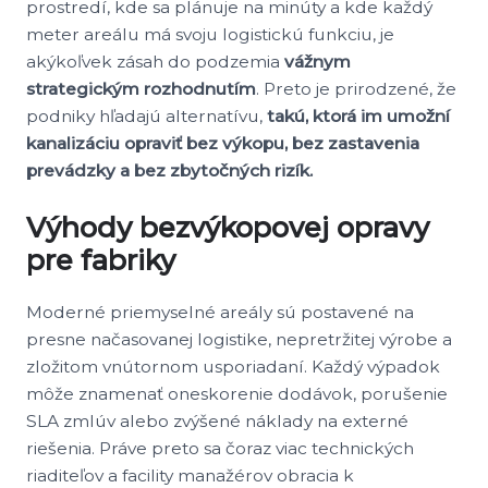
prostredí, kde sa plánuje na minúty a kde každý
meter areálu má svoju logistickú funkciu, je
akýkoľvek zásah do podzemia
vážnym
strategickým rozhodnutím
. Preto je prirodzené, že
podniky hľadajú alternatívu,
takú, ktorá im umožní
kanalizáciu opraviť bez výkopu, bez zastavenia
prevádzky a bez zbytočných rizík.
Výhody bezvýkopovej opravy
pre fabriky
Moderné priemyselné areály sú postavené na
presne načasovanej logistike, nepretržitej výrobe a
zložitom vnútornom usporiadaní. Každý výpadok
môže znamenať oneskorenie dodávok, porušenie
SLA zmlúv alebo zvýšené náklady na externé
riešenia. Práve preto sa čoraz viac technických
riaditeľov a facility manažérov obracia k