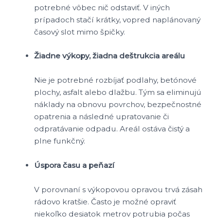
potrebné vôbec nič odstaviť. V iných
prípadoch stačí krátky, vopred naplánovaný
časový slot mimo špičky.
Žiadne výkopy, žiadna deštrukcia areálu
Nie je potrebné rozbíjať podlahy, betónové
plochy, asfalt alebo dlažbu. Tým sa eliminujú
náklady na obnovu povrchov, bezpečnostné
opatrenia a následné upratovanie či
odpratávanie odpadu. Areál ostáva čistý a
plne funkčný.
Úspora času a peňazí
V porovnaní s výkopovou opravou trvá zásah
rádovo kratšie. Často je možné opraviť
niekoľko desiatok metrov potrubia počas