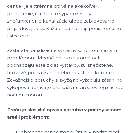
centier je extrémne citlivá na akékoľvek
prerušenie, či už ide o výpadok vody,
znefunkčnenie kanalizácie alebo zablokovanie
príjazdovej trasy. Každá hodina stojí peniaze, často
tisíce eur.
Zastaralé kanalizačné systémy sú pritom častým
problémom. Mnohé potrubia v areáloch
pochádzajú ešte z čias výstavby, sú znečistené,
hrdzavé, popraskané alebo zarastené koreňmi.
Závažnejšie poruchy si zvyčajne vyžadujú zásah, no
výkopová oprava je pre väčšinu areálov logistickou
nočnou morou.
Prečo je klasická oprava potrubia v priemyselnom
areáli problémom:
obmedzený priestor: prístup k podzemnej