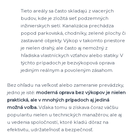
Tieto areály sa často skladajú z viacerých
budov, kde je zložitá sieť podzemných
inžinierskych sietí. Kanalizácia prechádza
popod parkoviská, chodníky, zelené plochy či
zastavané objekty. Výkop v takomto priestore
je nielen drahý, ale často aj nemožný z
hľadiska vlastníckych vzťahov alebo statiky. V
týchto prípadoch je bezvýkopová oprava
jediným reálnym a povoleným zásahom.
Bez ohľadu na veľkosť alebo zameranie prevádzky,
jedno je isté:
moderná oprava bez výkopov je nielen
praktická, ale v mnohých prípadoch aj jediná
možná voľba.
Vďaka tomu si získava čoraz väčšiu
popularitu nielen u technických manažérov, ale aj
u vedenia spoločností, ktoré kladú dôraz na
efektivitu, udržateľnosť a bezpečnosť.