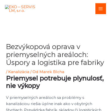
Preskočiť
Post
Mai
na
navigation
Men
obsah
Bezvýkopová oprava v
priemyselných areáloch:
Úspory a logistika pre fabriky
/
Kanalizácia
/ Od
Marek Blcha
Priemysel potrebuje plynulosť,
nie výkopy
V priemyselných areáloch sa problémy s
kanalizáciou riešia úplne inak ako v obytných
štvrtiach. Prevádzka fabrík, skladov či logistických