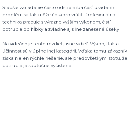
Slabšie zariadenie často odstráni iba časť usadenín,
problém sa tak môže čoskoro vrátiť. Profesionálna
technika pracuje s výrazne vyšším výkonom, čistí
potrubie do hĺbky a zvládne aj silne zanesené úseky.
Na videách je tento rozdiel jasne vidieť. Výkon, tlak a
účinnosť sú v úplne inej kategórii. Vďaka tomu zákazník
získa nielen rýchle riešenie, ale predovšetkým istotu, že
potrubie je skutočne vyčistené.