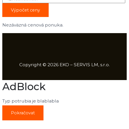
Nezáväzná cenová ponuka.
Copyright © 2026 EKO – SERVIS LM, s.r.o.
AdBlock
Typ potrubia je blablabla
Pokračovat