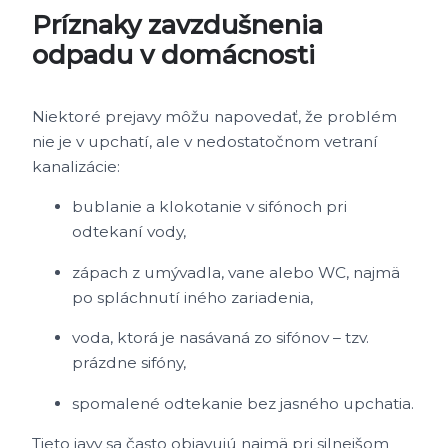
Príznaky zavzdušnenia
odpadu v domácnosti
Niektoré prejavy môžu napovedať, že problém
nie je v upchatí, ale v nedostatočnom vetraní
kanalizácie:
bublanie a klokotanie v sifónoch pri
odtekaní vody,
zápach z umývadla, vane alebo WC, najmä
po spláchnutí iného zariadenia,
voda, ktorá je nasávaná zo sifónov – tzv.
prázdne sifóny,
spomalené odtekanie bez jasného upchatia.
Tieto javy sa často objavujú najmä pri silnejšom