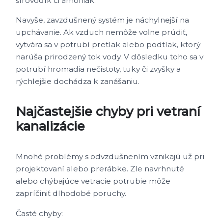
sírovodík či amoniak.
Navyše, zavzdušnený systém je náchylnejší na
upchávanie. Ak vzduch nemôže voľne prúdiť,
vytvára sa v potrubí pretlak alebo podtlak, ktorý
narúša prirodzený tok vody. V dôsledku toho sa v
potrubí hromadia nečistoty, tuky či zvyšky a
rýchlejšie dochádza k zanášaniu.
Najčastejšie chyby pri vetraní
kanalizácie
Mnohé problémy s odvzdušnením vznikajú už pri
projektovaní alebo prerábke. Zle navrhnuté
alebo chýbajúce vetracie potrubie môže
zapríčiniť dlhodobé poruchy.
Časté chyby: