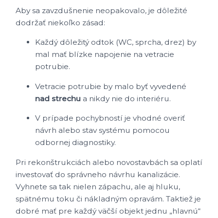
Aby sa zavzdušnenie neopakovalo, je dôležité
dodržať niekoľko zásad:
Každý dôležitý odtok (WC, sprcha, drez) by
mal mať blízke napojenie na vetracie
potrubie.
Vetracie potrubie by malo byť vyvedené
nad strechu
a nikdy nie do interiéru.
V prípade pochybností je vhodné overiť
návrh alebo stav systému pomocou
odbornej diagnostiky.
Pri rekonštrukciách alebo novostavbách sa oplatí
investovať do správneho návrhu kanalizácie.
Vyhnete sa tak nielen zápachu, ale aj hluku,
spätnému toku či nákladným opravám. Taktiež je
dobré mať pre každý väčší objekt jednu „hlavnú“