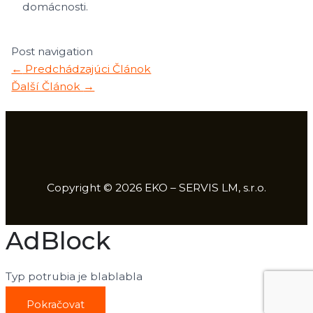
domácnosti.
Post navigation
←
Predchádzajúci Článok
Ďalší Článok
→
Copyright © 2026 EKO – SERVIS LM, s.r.o.
AdBlock
Typ potrubia je blablabla
Pokračovat