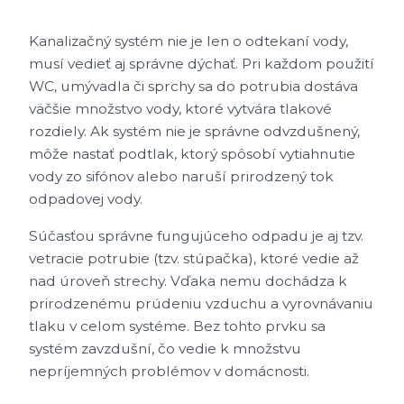
Kanalizačný systém nie je len o odtekaní vody,
musí vedieť aj správne dýchať. Pri každom použití
WC, umývadla či sprchy sa do potrubia dostáva
väčšie množstvo vody, ktoré vytvára tlakové
rozdiely. Ak systém nie je správne odvzdušnený,
môže nastať podtlak, ktorý spôsobí vytiahnutie
vody zo sifónov alebo naruší prirodzený tok
odpadovej vody.
Súčasťou správne fungujúceho odpadu je aj tzv.
vetracie potrubie (tzv. stúpačka), ktoré vedie až
nad úroveň strechy. Vďaka nemu dochádza k
prirodzenému prúdeniu vzduchu a vyrovnávaniu
tlaku v celom systéme. Bez tohto prvku sa
systém zavzdušní, čo vedie k množstvu
nepríjemných problémov v domácnosti.