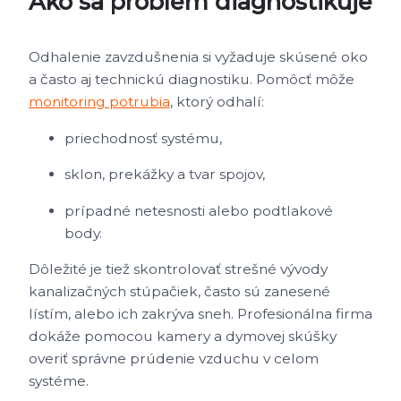
Ako sa problém diagnostikuje
Odhalenie zavzdušnenia si vyžaduje skúsené oko
a často aj technickú diagnostiku. Pomôcť môže
monitoring potrubia
, ktorý odhalí:
priechodnosť systému,
sklon, prekážky a tvar spojov,
prípadné netesnosti alebo podtlakové
body.
Dôležité je tiež skontrolovať strešné vývody
kanalizačných stúpačiek, často sú zanesené
lístím, alebo ich zakrýva sneh. Profesionálna firma
dokáže pomocou kamery a dymovej skúšky
overiť správne prúdenie vzduchu v celom
systéme.